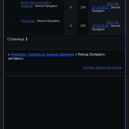
Купе для учителей и
2007-06-
деканов
Эмили Бриджес
0
190
27 16:30:22
Эмили
Бриджес
Ресторан
Эмили Бриджес
2007-06-
0
195
27 16:29:26
Эмили
Бриджес
Страница:
1
»
Хогвартс: любовь в темные времена
»
Поезд Хогвартс-
экспресс
создать форум бесплатно