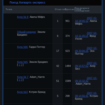
Поезд Хогвартс-экспресс
Последнее
Тема
Ответов
Просмотров
сообщение
Купе № 8
Alama Widjes
2007-10-
1
961
10 19:05:12
Alama
Widjes
Общий коридор
Эмили
2007-10-
Бриджес
6
374
10 11:29:14
Фред
Уизли
Купе №6
Гарри Поттер
2007-10-
17
623
09 20:06:26
Энн
Поттер
Купе №5
Эмили Бриджес
2007-10-
[
1
2
]
42
1484
09 15:57:52
Andy
Sixx
Купе № 7
Adam_Harris
2007-10-
[
1
2
]
51
1589
09 15:32:32
Adam_Harris
Купе №3
Кэтрин Бранд
2007-10-
5
298
09 14:56:41
Кэтрин
Бранд