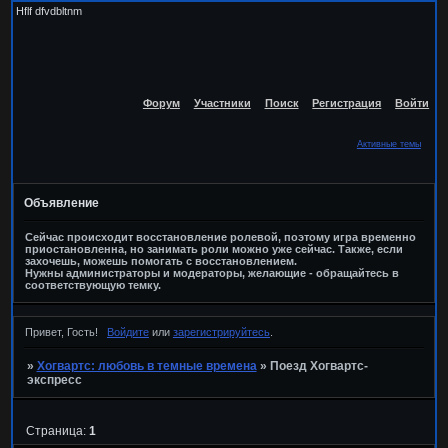
Hflf dfvdbltnm
Форум
Участники
Поиск
Регистрация
Войти
Активные темы
Объявление
Сейчас происходит восстановление ролевой, поэтому игра временно
приостановленна, но занимать роли можно уже сейчас. Также, если
захочешь, можешь помогать с восстановлением.
Нужны администраторы и модераторы, желающие - обращайтесь в
соответствующую темку.
Привет, Гость!
Войдите
или
зарегистрируйтесь
.
»
Хогвартс: любовь в темные времена
»
Поезд Хогвартс-
экспресс
Страница:
1