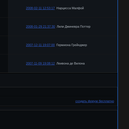
2008-02-11 12:53:17
Нарцисса Малфой
2008-01-29 21:37:30
Лили Джиневра Поттер
2007-12-11 19:07:00
Гермиона Грейнджер
2007-11-09 19:08:12
Леивона де Вилона
создать форум бесплатно