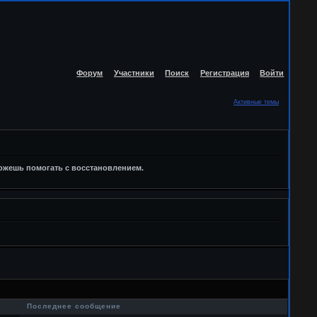
Форум
Участники
Поиск
Регистрация
Войти
Активные темы
можешь помогать с восстановлением.
в
Последнее сообщение