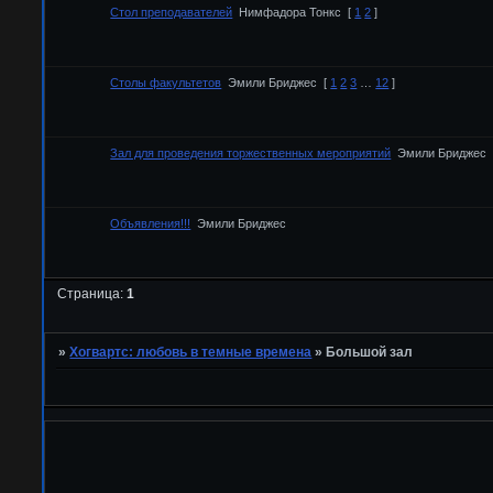
Стол преподавателей
Нимфадора Тонкс
[
1
2
]
Столы факультетов
Эмили Бриджес
[
1
2
3
…
12
]
Зал для проведения торжественных мероприятий
Эмили Бриджес
Объявления!!!
Эмили Бриджес
Страница:
1
»
Хогвартс: любовь в темные времена
»
Большой зал