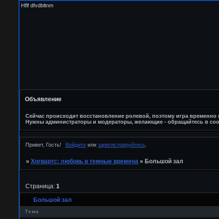
Hflf dfvdbltnm
Объявление
Сейчас происходит восстановление ролевой, поэтому игра временно п
Нужны администраторы и модераторы, желающие - обращайтесь в соо
Привет, Гость!
Войдите
или
зарегистрируйтесь
.
»
Хогвартс: любовь в темные времена
»
Большой зал
Страница:
1
Большой зал
Тема