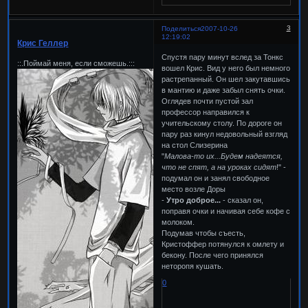
3
Поделиться
2007-10-26
12:19:02
Крис Геллер
Спустя пару минут вслед за Тонкс
::.Поймай меня, если сможешь.:::
вошел Крис. Вид у него был немного
растрепанный. Он шел закутавшись
в мантию и даже забыл снять очки.
Оглядев почти пустой зал
профессор направился к
учительскому столу. По дороге он
пару раз кинул недовольный взгляд
на стол Слизерина
"
Малова-то их...Будем надеятся,
что не спят, а на уроках сидят
!" -
подумал он и занял свободное
место возле Доры
-
Утро доброе...
- сказал он,
поправя очки и начивая себе кофе с
молоком.
Подумав чтобы съесть,
Кристоффер потянулся к омлету и
бекону. После чего принялся
неторопя кушать.
0