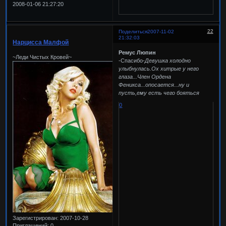
2008-01-06 21:27:20
22
Поделиться
2007-11-02
21:32:03
Нарцисса Малфой
Ремус Люпин
~Леди Чистых Кровей~
-Спасибо-
Девушка холодно
улыбнулась.Ох хитрые у него
глаза...Член Ордена
Феникса...опосается...ну и
пусть,ему есть чего бояться
0
Зарегистрирован
: 2007-10-28
Приглашений:
0