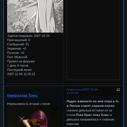
Зарегистрирован
: 2007-10-24
Приглашений:
0
Сообщений:
91
Уважение:
+0
Позитив:
+0
Пол:
Мужской
Провел на форуме:
1 день 6 часов
Последний визит:
2007-11-06 11:25:21
13
Поделиться
2007-10-26
13:16:45
Нимфадора Тонкс
Ладно извините но мне пора а то
Неряшливость вторая стихия
в Лютом станет слшком плохо
-
сказала девукша вставая из-за
стола
Пока Крис пока Алис
-и
девушка направилась к главным
воротам