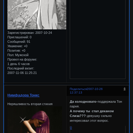
Зарегистрирован
: 2007-10-24
Приглашений:
0
Сообщений:
91
Уважение:
+0
Позитив:
+0
Пол:
Мужской
Провел на форуме:
1 день 6 часов
Последний визит:
2007-11-06 11:25:21
6
Поделиться
2007-10-26
12:37:13
Нимфадора Тонкс
Да холодновато
-поддержала Тон
Неряшливость вторая стихия
парня.
А почему ты стал деканом
Слиза???
-девушку сильно
интересовал этот вопрос.
0