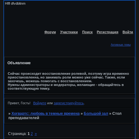
Hflf dfvdbltnm
Форум
Участники
Поиск
Регистрация
Войти
Активные темы
Объявление
Сейчас происходит восстановление ролевой, поэтому игра временно
приостановленна, но занимать роли можно уже сейчас. Также, если
захочешь, можешь помогать с восстановлением.
Нужны администраторы и модераторы, желающие - обращайтесь в
соответствующую темку.
Привет, Гость!
Войдите
или
зарегистрируйтесь
.
»
Хогвартс: любовь в темные времена
»
Большой зал
»
Стол
преподавателей
Страница:
1
2
»