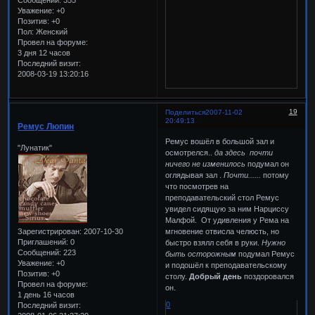
Уважение:
+0
Позитив:
+0
Пол:
Женский
Провел на форуме:
3 дня 12 часов
Последний визит:
2008-03-19 13:20:16
19
Поделиться
2007-11-02
20:49:13
Ремус Люпин
Ремус вошёл в большой зал и
"Лунатик"
осмотрелся..
да здесь почти
ничего не изменилось
подумал он
оглядывая зал .
Почти......
потому
что посмотрев на
преподавательский стол Ремус
увидел сидящую за ним Нарциссу
Малфой. От удивления у Рема на
Зарегистрирован
: 2007-10-30
мгновение отвисла челюсть, но
Приглашений:
0
быстро взялл себя в руки.
Нужно
Сообщений:
223
быть осторожным
подумал Ремус
Уважение:
+0
и подошёл к преподавательскому
Позитив:
+0
столу.
Добрый день
поздоровался
Провел на форуме:
он.
1 день 16 часов
0
Последний визит: