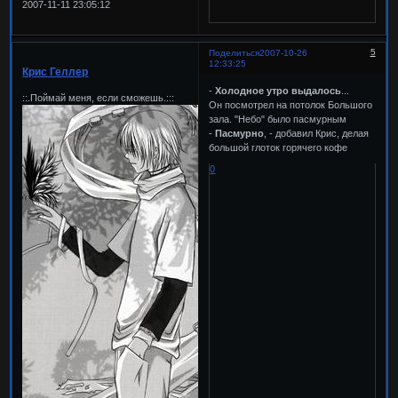
2007-11-11 23:05:12
5
Поделиться
2007-10-26
12:33:25
Крис Геллер
-
Холодное утро выдалось
...
::.Поймай меня, если сможешь.:::
Он посмотрел на потолок Большого
зала. "Небо" было пасмурным
-
Пасмурно
, - добавил Крис, делая
большой глоток горячего кофе
0