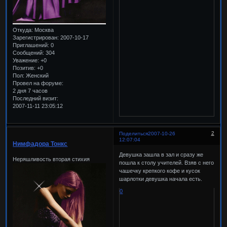
Откуда:
Москва
Зарегистрирован
: 2007-10-17
Приглашений:
0
Сообщений:
304
Уважение:
+0
Позитив:
+0
Пол:
Женский
Провел на форуме:
2 дня 7 часов
Последний визит:
2007-11-11 23:05:12
2
Поделиться
2007-10-26
12:07:04
Нимфадора Тонкс
Девушка зашла в зал и сразу же
Неряшливость вторая стихия
пошла к столу учителей. Взяв с него
чашечку крепкого кофе и кусок
шарлотки девушка начала есть.
0