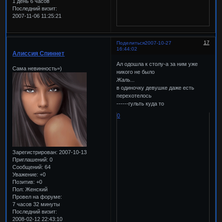
1 день 6 часов
Последний визит:
2007-11-06 11:25:21
17
Поделиться
2007-10-27
16:44:02
Алиссия Спиннет
Ал одошла к столу-а за ним уже
Сама невинность=)
никого не было
Жаль...
в одиночку девушке даже есть
перехотелось
------гульть куда то
0
Зарегистрирован
: 2007-10-13
Приглашений:
0
Сообщений:
64
Уважение:
+0
Позитив:
+0
Пол:
Женский
Провел на форуме:
7 часов 32 минуты
Последний визит:
2008-02-12 22:43:10