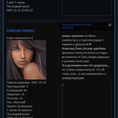
2 дня 7 часов
Последний визит:
2007-11-11 23:05:12
14
Поделиться
2007-10-26
13:23:48
Алиссия Спиннет
очень приятно
Ал Мило
Сама невинность=)
улыбнулась и присела рядом с
парнем и девушкой
Я
Алиссия,Элис,Ал,как удобнее
Девушка откинула волосы,и вдруг
вспомнила об Энн,увидев девушку
с рыжими волосами
Э.я дололжна кое что доделать...
Ал слегка покраснела,но это ей
очень шло...и она направилась к
гриффиндорцам
Зарегистрирован
: 2007-10-13
0
Приглашений:
0
Сообщений:
64
Уважение:
+0
Позитив:
+0
Пол:
Женский
Провел на форуме:
7 часов 32 минуты
Последний визит: