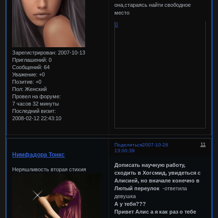
она,стараясь найти свободное
место
0
Зарегистрирован
: 2007-10-13
Приглашений:
0
Сообщений:
64
Уважение:
+0
Позитив:
+0
Пол:
Женский
Провел на форуме:
7 часов 32 минуты
Последний визит:
2008-02-12 22:43:10
11
Поделиться
2007-10-26
13:00:39
Нимфадора Тонкс
Дописать научную работу,
Неряшливость вторая стихия
сходить в Хогсмид, увидеться с
Алисией, но вначале конечно в
Лютый переулок
-ответила
девушка
А у тебя???
Привет Алис а я как раз о тебе