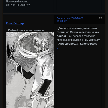
Последний визит:
2007-11-11 23:05:12
12
Поделиться
2007-10-26
13:04:42
Крис Геллер
-
Дописать лекцию, навестить
::.Поймай меня, если сможешь.:::
гостиную Слиза, а остально как
пойдёт
, - он перевёл взгляд на
присоединившуюся к ним девушку,
-
Утро доброе
.
..Я Кристоффер
0