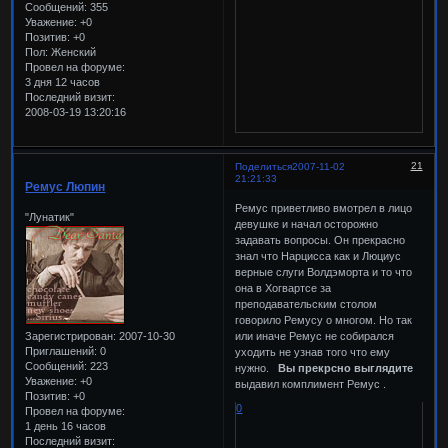
Сообщений:
355
Уважение:
+0
Позитив:
+0
Пол:
Женский
Провел на форуме:
3 дня 12 часов
Последний визит:
2008-03-19 13:20:16
21
Поделиться
2007-11-02
21:21:33
Ремус Люпин
Ремус приветливо вмотрел в лицо
"Лунатик"
девушке и начал осторожно
задавать вопросы. Он прекрасно
знал что Нарцисса как и Люциус
верные слуги Волдэморта и то что
она в Хогвартсе за
преподавательским столом
говорило Ремусу о многом. Но так
Зарегистрирован
: 2007-10-30
или иначе Ремус не собирался
Приглашений:
0
уходить не узнав того что ему
Сообщений:
223
нужно.
Вы прекрсно выглядите
Уважение:
+0
выдавил комплимент Ремус .
Позитив:
+0
0
Провел на форуме:
1 день 16 часов
Последний визит: