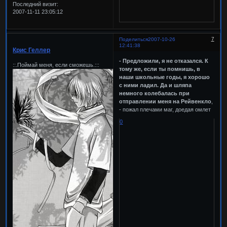
Последний визит:
2007-11-11 23:05:12
7
Поделиться
2007-10-26
12:41:38
Крис Геллер
- Предложили, я не отказался. К
::.Поймай меня, если сможешь.:::
тому же, если ты помнишь, в
наши школьные годы, я хорошо
с ними ладил. Да и шляпа
немного колебалась при
отправлении меня на Рейвенкло
,
- пожал плечами маг, доедая омлет
0