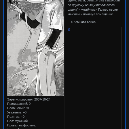
"
Дела, дела, дела...А зал выглядит
по другому из-за учительского
стола
" - улыбнулся Геллер своим
мыслям и покинул помещение.
---> Комната Криса
0
Зарегистрирован
: 2007-10-24
Приглашений:
0
Сообщений:
91
Уважение:
+0
Позитив:
+0
Пол:
Мужской
Провел на форуме: