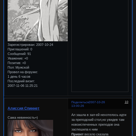
Зарегистрирован
: 2007-10-24
Приглашений:
0
Сообщений:
91
Уважение:
+0
Позитив:
+0
Пол:
Мужской
Провел на форуме:
1 день 6 часов
Последний визит:
2007-11-06 11:25:21
10
Поделиться
2007-10-26
13:00:26
Алиссия Спиннет
Ал зашла в зал-ей нехотелось идти
Сама невинность=)
за преподский стол,но увидев там
новоиспеченных преподов она
заспешила к ним
Привет
весело сказала