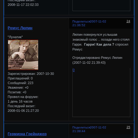
Последний визит:
2008-11-17 22:02:33
24
Поделиться
2007-11-02
21:36:52
Ремус Люпин
Люпин повернулся услышав
"Лунатик"
знакомый голос .. позади него стоял
Гарри.
Гарри! Как дела ?
спросил
Ремус
Отредактировано Ремус Люпин
(2007-11-02 21:39:43)
0
Зарегистрирован
: 2007-10-30
Приглашений:
0
Сообщений:
223
Уважение:
+0
Позитив:
+0
Провел на форуме:
1 день 16 часов
Последний визит:
2008-01-06 21:27:20
25
Поделиться
2007-11-02
21:39:44
Гермиона Грейнджер