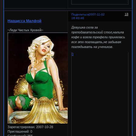
18
Поделиться
2007-11-02
18:40:46
Нарцисса Малфой
Девушка села за
~Леди Чистых Кровей~
преподавательский стол,налила
кофе и взяла трюфели принялась
все это поглащать,не забывая
поглядывать на учеников.
0
Зарегистрирован
: 2007-10-28
Приглашений:
0
Сообщений:
355