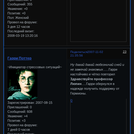
Сообщений:
355
Уважение:
+0
Позитив:
+0
Пол:
Женский
Провел на форуме:
3 дня 12 часов
Последний визит:
2008-03-19 13:20:16
23
Поделиться
2007-11-02
21:35:56
Гарри Поттер
Ну давай давай любезничай сней и
~Инициатор стрессовых ситуаций~
не замечай знакомых
......Гарри
настойчиво и чётко повторил
Здравствуйте профессор
Люпин
.....Гарри обернулся в
надежде получить поддержку от
Гермионы.
0
Зарегистрирован
: 2007-08-15
Приглашений:
0
Сообщений:
608
Уважение:
+4
Позитив:
+3
Провел на форуме:
7 дней 0 часов