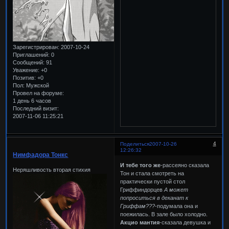
Зарегистрирован
: 2007-10-24
Приглашений:
0
Сообщений:
91
Уважение:
+0
Позитив:
+0
Пол:
Мужской
Провел на форуме:
1 день 6 часов
Последний визит:
2007-11-06 11:25:21
4
Поделиться
2007-10-26
12:26:32
Нимфадора Тонкс
И тебе того же
-рассеяно сказала
Неряшливость вторая стихия
Тон и стала смотреть на
практически пустой стол
Гриффиндорцев
А может
попроситься в деканат к
Гриффам???
-подумала она и
поежилась. В зале было холодно.
Акцио мантия
-сказала девушка и