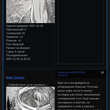
Зарегистрирован
: 2007-10-24
Приглашений:
0
Сообщений:
91
Уважение:
+0
Позитив:
+0
Пол:
Мужской
Провел на форуме:
1 день 6 часов
Последний визит:
2007-11-06 11:25:21
16
Поделиться
2007-10-26
14:23:51
Крис Геллер
Крис не стал дожидаться
::.Поймай меня, если сможешь.:::
возвращения Алиссии. Поэтому
допил кофе, встал и окинул
взглядом уже более заполненный
слизеринский стол. Ещё сильнее
укутавшись в мантию, он
направился к себе в комнату.