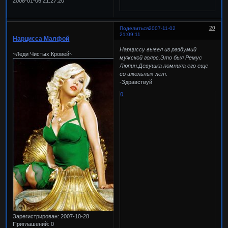
2008-01-06 21:27:20
20
Поделиться
2007-11-02
21:09:11
Нарцисса Малфой
Нарциссу вывел из раздумий
~Леди Чистых Кровей~
мужской голос.Это был Ремус
Люпин.Девушка помнила его еще
со школьных лет.
-Здравствуй
0
Зарегистрирован
: 2007-10-28
Приглашений:
0