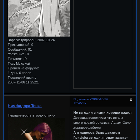
Зарегистрирован
: 2007-10-24
Приглашений:
0
Сообщений:
91
Уважение:
+0
Позитив:
+0
Пол:
Мужской
Провел на форуме:
1 день 6 часов
Последний визит:
2007-11-06 11:25:21
8
Поделиться
2007-10-26
12:45:07
Нимфадора Тонкс
Не ты один с ними хорошо ладил
Неряшливость вторая стихия
Девушка вспомнила что имела
много друзей со слиза.
А там были
хорошие ребята
А я надеюсь быть деканом
Гриффа сегодня подам заявку
-