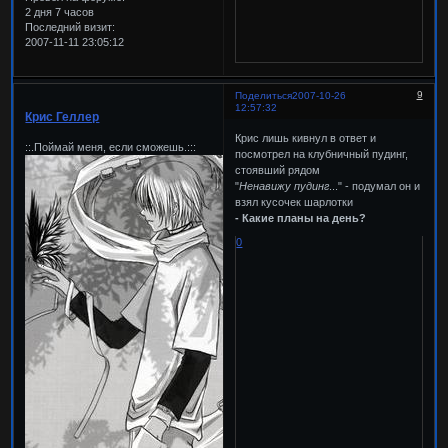
2 дня 7 часов
Последний визит:
2007-11-11 23:05:12
9
Поделиться
2007-10-26
12:57:32
Крис Геллер
Крис лишь кивнул в ответ и
::.Поймай меня, если сможешь.:::
посмотрел на клубничный пудинг,
стоявший рядом
"
Ненавижу пудинг
..." - подумал он и
взял кусочек шарлотки
- Какие планы на день?
0