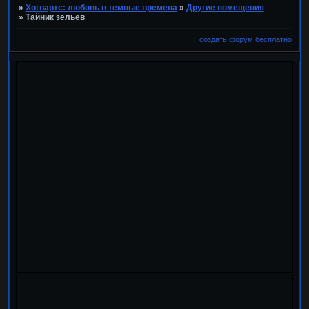
»
Хогвартс: любовь в темные времена
»
Другие помещения
»
Тайник зельев
создать форум бесплатно