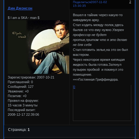
2
Поделиться
2007-11-02
15:30:35
Дин Джонсон
Вошел в тайник через какую-то
$ I am a SKA - man $
нивидимую арку.
Стал ходить между полок,здесь
былов се что ему нужно
Уверен
профессор не будет
против,притом что я это делаю
не для себя
Стал готовить зелье,на это он был
мастером.
Через некоторое время кипящая
жидкость была готова.Заткнул
пузырек пробкой и покинул это
помещение.
Зарегистрирован
: 2007-10-21
==>Гостинная Гриффиндора.
Приглашений:
0
Сообщений:
127
0
Уважение:
+0
Позитив:
+0
Провел на форуме:
15 часов 3 минуты
Последний визит:
2008-12-17 22:39:06
Страница:
1