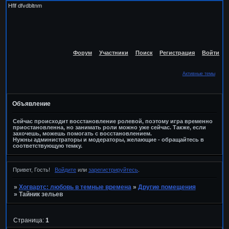
Hflf dfvdbltnm
Форум
Участники
Поиск
Регистрация
Войти
Активные темы
Объявление
Сейчас происходит восстановление ролевой, поэтому игра временно
приостановленна, но занимать роли можно уже сейчас. Также, если
захочешь, можешь помогать с восстановлением.
Нужны администраторы и модераторы, желающие - обращайтесь в
соответствующую темку.
Привет, Гость!
Войдите
или
зарегистрируйтесь
.
»
Хогвартс: любовь в темные времена
»
Другие помещения
»
Тайник зельев
Страница:
1