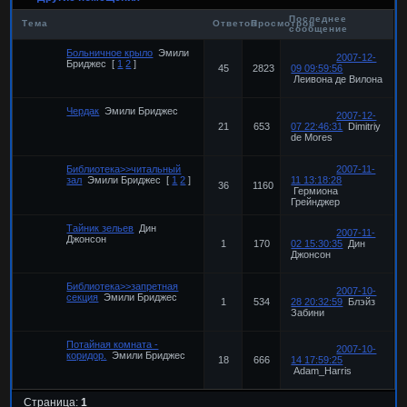
Последнее
Тема
Ответов
Просмотров
сообщение
Больничное крыло
Эмили
2007-12-
Бриджес
[
1
2
]
45
2823
09 09:59:56
Леивона де Вилона
Чердак
Эмили Бриджес
2007-12-
21
653
07 22:46:31
Dimitriy
de Mores
Библиотека>>читальный
2007-11-
зал
Эмили Бриджес
[
1
2
]
11 13:18:28
36
1160
Гермиона
Грейнджер
Тайник зельев
Дин
2007-11-
Джонсон
1
170
02 15:30:35
Дин
Джонсон
Библиотека>>запретная
2007-10-
секция
Эмили Бриджес
1
534
28 20:32:59
Блэйз
Забини
Потайная комната -
2007-10-
коридор.
Эмили Бриджес
18
666
14 17:59:25
Adam_Harris
Страница:
1