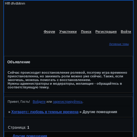
Hflf dfvdbltnm
Форум
Участники
Поиск
Регистрация
Войти
Активные темы
Объявление
Сейчас происходит восстановление ролевой, поэтому игра временно
приостановленна, но занимать роли можно уже сейчас. Также, если
захочешь, можешь помогать с восстановлением.
Нужны администраторы и модераторы, желающие - обращайтесь в
соответствующую темку.
Привет, Гость!
Войдите
или
зарегистрируйтесь
.
»
Хогвартс: любовь в темные времена
»
Другие помещения
Страница:
1
Другие помещения