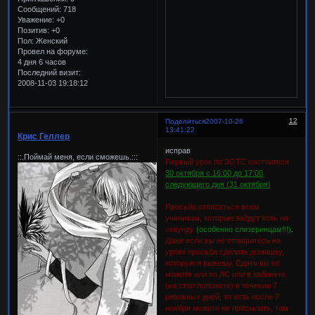
Сообщений:
718
Уважение:
+0
Позитив:
+0
Пол:
Женский
Провел на форуме:
4 дня 6 часов
Последний визит:
2008-11-03 19:18:12
12
Поделиться
2007-10-26
13:41:22
Крис Геллер
исправ
::.Поймай меня, если сможешь.:::
Первый урок по ЗОТС состоиться
30 октября с 16:00 до 17:00
следующего дня (31 октября)
Просьба отписаться всем
ученикам, которые зайдут хоть на
секунду
(особенно слизеринцам!!!)
.
Даже если вы не отпишитесь на
уроке просьба сделать домашку,
которую я вывешу. Сдать вы её
можите или по ЛС или в кабинете
(на стол положите) в течении 7
реальных дней, то есть после 7
ноября можите не присылать, там