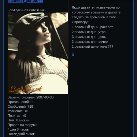
Леивона де Вилона
Люди давайте писать уроки по
~обАлденная слАстЕна~
хоговскому времени и давайте
следить за временем в хоге.
к примеру:
1 реальный день- рассвет
2 реальных дня- утро
3 реальных дня- день
2 реальных дня- вечер
1 реальный день- ночь???
0
Зарегистрирован
: 2007-08-30
Приглашений:
0
Сообщений:
718
Уважение:
+0
Позитив:
+0
Пол:
Женский
Провел на форуме:
4 дня 6 часов
Последний визит: