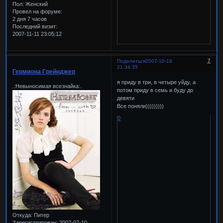
Пол:
Женский
Провел на форуме:
2 дня 7 часов
Последний визит:
2007-11-11 23:05:12
7
Поделиться
2007-10-18
21:34:35
Гермиона Грейнджер
я приду в три, в четыре уйду, а
.:Невыносимая всезнайка:.
потом приду в семь и буду до
девяти
Все поняли)))))))))
0
Откуда:
Питер
Зарегистрирован
: 2007-07-10