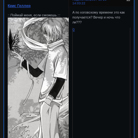
14:03:22
Крис Геллер
А по хоговскому времени это как
::.Поймай меня, если сможешь.:::
получается? Вечер и ночь что
ли???
0