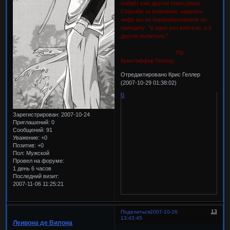
пойдёт уже другая тема урока.
Спасибо за внимание, надеюсь
инфу вы не перерабатываете по
принципу "в одно ухо влетело, а в
другое вылетело."
Пр.
Кристоффер Геллер
Отредактировано Крис Геллер
(2007-10-29 01:38:02)
0
Зарегистрирован
: 2007-10-24
Приглашений:
0
Сообщений:
91
Уважение:
+0
Позитив:
+0
Пол:
Мужской
Провел на форуме:
1 день 6 часов
Последний визит:
2007-11-06 11:25:21
13
Поделиться
2007-10-26
13:43:45
Леивона де Вилона