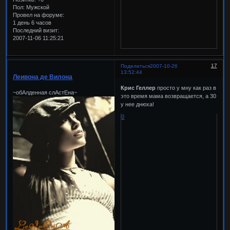
Пол:
Мужской
Провел на форуме:
1 день 6 часов
Последний визит:
2007-11-06 11:25:21
17
Поделиться
2007-10-26
13:52:44
Леивона де Вилона
Крис Геллер
просто у мну как раз в
~обАлденная слАстЕна~
это время мама возвращается, а 30
у нее днюха!
0