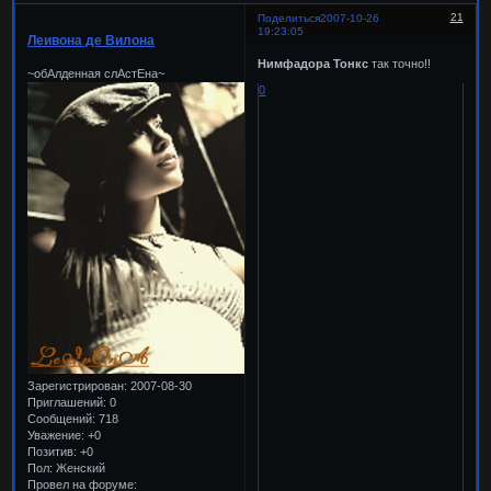
21
Поделиться
2007-10-26
19:23:05
Леивона де Вилона
Нимфадора Тонкс
так точно!!
~обАлденная слАстЕна~
0
Зарегистрирован
: 2007-08-30
Приглашений:
0
Сообщений:
718
Уважение:
+0
Позитив:
+0
Пол:
Женский
Провел на форуме: