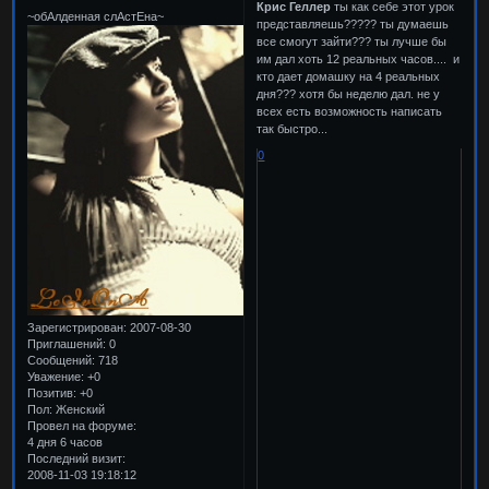
Крис Геллер
ты как себе этот урок
~обАлденная слАстЕна~
представляешь????? ты думаешь
все смогут зайти??? ты лучше бы
им дал хоть 12 реальных часов.... и
кто дает домашку на 4 реальных
дня??? хотя бы неделю дал. не у
всех есть возможность написать
так быстро...
0
Зарегистрирован
: 2007-08-30
Приглашений:
0
Сообщений:
718
Уважение:
+0
Позитив:
+0
Пол:
Женский
Провел на форуме:
4 дня 6 часов
Последний визит:
2008-11-03 19:18:12