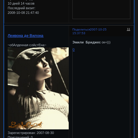
10 дней 14 часов
Последний визит:
2008-10-08 21:47:40
11
Поделиться
2007-10-25
15:37:53
Леивона де Вилона
Эмили Бриджес
ок=)))
~обАлденная слАстЕна~
0
Зарегистрирован
: 2007-08-30
Приглашений:
0