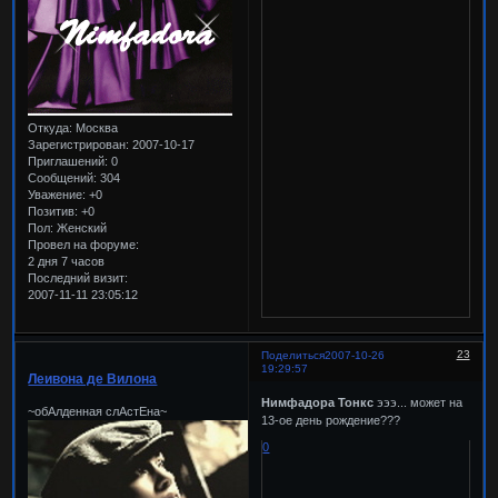
Откуда:
Москва
Зарегистрирован
: 2007-10-17
Приглашений:
0
Сообщений:
304
Уважение:
+0
Позитив:
+0
Пол:
Женский
Провел на форуме:
2 дня 7 часов
Последний визит:
2007-11-11 23:05:12
23
Поделиться
2007-10-26
19:29:57
Леивона де Вилона
Нимфадора Тонкс
эээ... может на
~обАлденная слАстЕна~
13-ое день рождение???
0