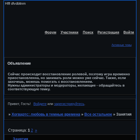
Hflf dfvdbltnm
Форум
Участники
Поиск
Регистрация
Войти
Активные темы
Объявление
Сейчас происходит восстановление ролевой, поэтому игра временно
приостановленна, но занимать роли можно уже сейчас. Также, если
захочешь, можешь помогать с восстановлением.
Нужны администраторы и модераторы, желающие - обращайтесь в
соответствующую темку.
Привет, Гость!
Войдите
или
зарегистрируйтесь
.
»
Хогвартс: любовь в темные времена
»
Все остальное
»
Занятия
Страница:
1
2
»
Занятия