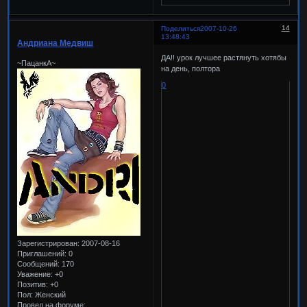
14
Поделиться
2007-10-26
13:48:43
Андриана Медвиш
ДА!! урок лучшее растянуть хотябы
~ПацанкА~
на день, полтора
0
Зарегистрирован
: 2007-08-16
Приглашений:
0
Сообщений:
170
Уважение:
+0
Позитив:
+0
Пол:
Женский
Провел на форуме: