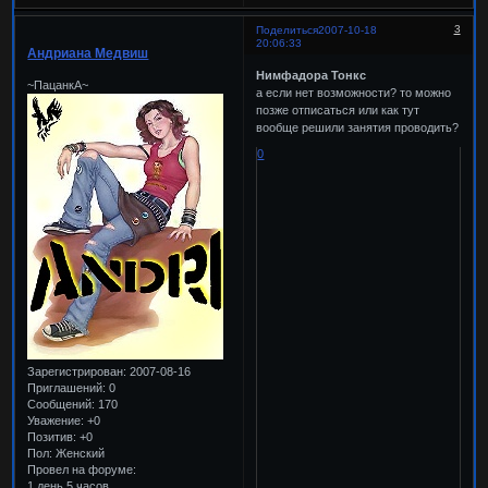
3
Поделиться
2007-10-18
20:06:33
Андриана Медвиш
Нимфадора Тонкс
~ПацанкА~
а если нет возможности? то можно
позже отписаться или как тут
вообще решили занятия проводить?
0
Зарегистрирован
: 2007-08-16
Приглашений:
0
Сообщений:
170
Уважение:
+0
Позитив:
+0
Пол:
Женский
Провел на форуме:
1 день 5 часов