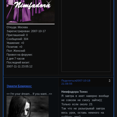
Откуда:
Москва
Зарегистрирован
: 2007-10-17
Приглашений:
0
Сообщений:
304
Уважение:
+0
Позитив:
+0
Пол:
Женский
Провел на форуме:
2 дня 7 часов
Последний визит:
2007-11-11 23:05:12
5
Поделиться
2007-10-18
21:08:55
Эмили Бриджес
Нимфадора Тонкс
<= I'm your dream... If you want...=>
Я завтра в инет наверно вообще
не совсем не смогу зайти(((
Только если около 23.
Так что не разыгрывай завтра
весь урок, оставь немного на
субботу, лан?