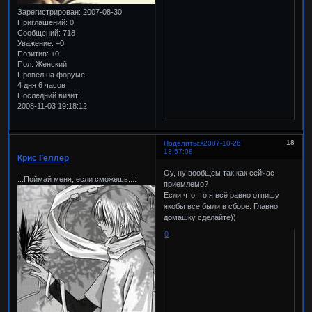
Зарегистрирован
: 2007-08-30
Приглашений:
0
Сообщений:
718
Уважение:
+0
Позитив:
+0
Пол:
Женский
Провел на форуме:
4 дня 6 часов
Последний визит:
2008-11-03 19:18:12
18
Поделиться
2007-10-26
13:57:08
Крис Геллер
Оу, ну вообщем так как сейчас
::.Поймай меня, если сможешь.:::
приемлемо?
Если что, то я всё равно отпишу
якобы все были в сборе. Главно
домашку сделайте))
0