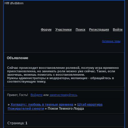
Hflf dfvdbltnm
Форум
Участники
Поиск
Регистрация
Войти
Активные темы
Объявление
Сейчас происходит восстановление ролевой, поэтому игра временно
приостановленна, но занимать роли можно уже сейчас. Также, если
захочешь, можешь помогать с восстановлением.
Нужны администраторы и модераторы, желающие - обращайтесь в
соответствующую темку.
Привет, Гость!
Войдите
или
зарегистрируйтесь
.
»
Хогвартс: любовь в темные времена
»
Штаб квартира
Пожирателей смерти
»
Покои Темного Лорда
Страница:
1