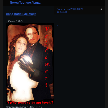
Покои Темного Лорда
1
Поделиться
2007-10-20
13:58:38
Лорд Волан-де-Морт
...
:::Само З Л О:::
0
Зарегистрирован
: 2007-10-17