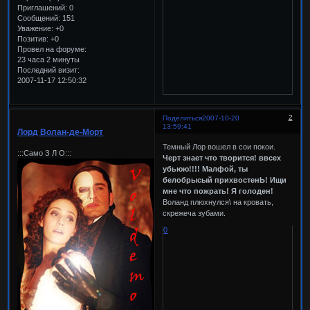
Приглашений:
0
Сообщений:
151
Уважение:
+0
Позитив:
+0
Провел на форуме:
23 часа 2 минуты
Последний визит:
2007-11-17 12:50:32
2
Поделиться
2007-10-20
13:59:41
Лорд Волан-де-Морт
Темный Лор вошел в сои покои.
:::Само З Л О:::
Черт знает что творится! ввсех
убьюю!!!! Малфой, ты
белобрысый прихвостенЬ! Ищи
мне что пожрать! Я голоден!
Воланд плюхнулся\ на кровать,
скрежеча зубами.
0