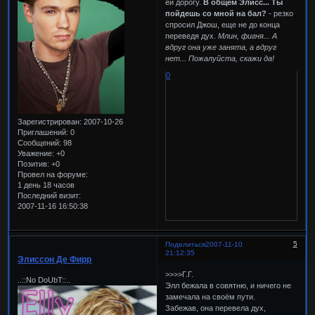
ей дорогу.
В общем Элисс... Ты
пойдешь со мной на бал?
- резко
спросил Джош, еще не до конца
переведя дух.
Млин, фигня... А
вдруг она уже занята, а вдруг
нет... Пожалуйста, скажи да!
0
Зарегистрирован
: 2007-10-26
Приглашений:
0
Сообщений:
98
Уважение:
+0
Позитив:
+0
Провел на форуме:
1 день 18 часов
Последний визит:
2007-11-16 16:50:38
5
Поделиться
2007-11-10
21:12:35
Элиссон Де Фирр
>>>>Г.Г.
..::No DoUbT::..
Элл бежала в совятню, и ничего не
замечала на своём пути.
Забежав, она перевела дух,