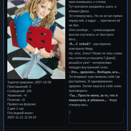
прислонившись к стенке.
Тут внезапно раздались шаги, и
вбежал Джош.
Эл отвернулась. Но он встал прямо
перед ней, и вдруг ... пригласил её
на бал.
Это вообще...
- сумасшедшие
мысли спутались от быстрого
бега...
-Я... С тобой?
- растеренно
повторила Фирр.
Ну, что, Элли? Разве не эти слова
ты хотела услышать? Давай,
решайся уже!
- нетерпеливо
твердил внутренний голос.
- Это... здорово... Вобщем, ага...
-
Эл впервые чувствовала себя так
растерянно. И одновременно
Зарегистрирован
: 2007-10-08
здорово. Затем нашла в себе силы
Приглашений:
0
проговорить:
Сообщений:
165
-Ты... Прости меня, за то, что я
Уважение:
+0
Позитив:
+0
накричала, и убежала...
- Фирр
Провел на форуме:
отвернулась.
2 дня 1 час
0
Последний визит:
2007-11-21 11:34:24