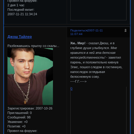
Провел на форуме:
2 дня 1 час
Последний визит:
2007-11-21 11:34:24
8
Поделиться
2007-11-11
11:07:44
Джош Тайлер
Хм.. Мир!
- сказал Джош, и в
Разбежавшись прыгну со скалы...
глубине души улыбнулся.
Мне
нравится в ней эта детская
непосредственность!
- заметил
парень, и положительно кивнув
Элис, пошел следом в гостинную,
напоследок оглядывая
белоснежную сову.
----Г.Г.---->
0
Зарегистрирован
: 2007-10-26
Приглашений:
0
Сообщений:
98
Уважение:
+0
Позитив:
+0
Провел на форуме: