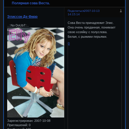
Полярная сова Веста.
1
Поделиться
2007-10-13
14:15:14
Элиссон Де Фирр
Сова Веста принадлежит Элис.
..::No DoUbT::..
Она очень преданная, понимает
свою хозяйку с полуслова.
Белая, с рыжими перьями.
0
Зарегистрирован
: 2007-10-08
Приглашений:
0