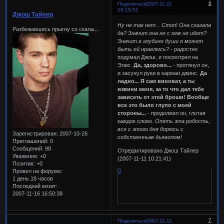
6
Поделиться
2007-11-11
10:15:51
Джош Тайлер
Ну не так нет... Стоп! Она сказала
Разбежавшись прыгну со скалы...
да? Значит она не с кем не идет?
Значит в глубине души я может
быть ей нравлюсь?
- радостно
подумал Джош, и посмотрел на
Элис.
Да, здорово...
- протянул он,
и засунул руки в карман джинс.
Да
ладно... Я сам виноват, а ты
извини меня, за то что дал тебе
зависеть от этой броши! Вообще
все это было глупо с моей
стороны...
- продолжил он, глотая
каждое слово.
Опять эта робость,
все с этого дня борюсь с
Зарегистрирован
: 2007-10-26
собственным дьяволом!
Приглашений:
0
Сообщений:
98
Отредактировано Джош Тайлер
Уважение:
+0
(2007-11-11 10:21:41)
Позитив:
+0
0
Провел на форуме:
1 день 18 часов
Последний визит:
2007-11-16 16:50:38
7
Поделиться
2007-11-11