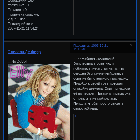
Сообщений:
165
Уважение:
+0
Позитив:
+0
Провел на форуме:
2 дня 1 час
Последний визит:
2007-11-21 11:34:24
2
Поделиться
2007-10-21
11:15:48
Элиссон Де Фирр
>>>>>кабинет заклинаний.
..::No DoUbT::..
Элис вошла в совятню, и
поёжилась. несмотря на то, что
сегодня был солнечный день, в
совятне было немного прохладно.
Подойдя к своей сове, которая
спокойно дремала, Элис погладила
её по перьям. Никакого письма она
отправлять не собиралась.
Пришла, чтобы просто увидеть
свою любимицу.
0