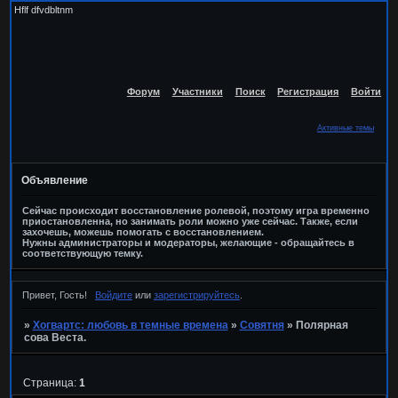
Hflf dfvdbltnm
Форум
Участники
Поиск
Регистрация
Войти
Активные темы
Объявление
Сейчас происходит восстановление ролевой, поэтому игра временно
приостановленна, но занимать роли можно уже сейчас. Также, если
захочешь, можешь помогать с восстановлением.
Нужны администраторы и модераторы, желающие - обращайтесь в
соответствующую темку.
Привет, Гость!
Войдите
или
зарегистрируйтесь
.
»
Хогвартс: любовь в темные времена
»
Совятня
»
Полярная
сова Веста.
Страница:
1