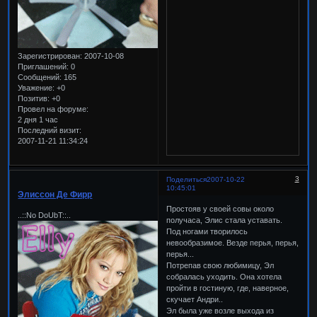
Зарегистрирован
: 2007-10-08
Приглашений:
0
Сообщений:
165
Уважение:
+0
Позитив:
+0
Провел на форуме:
2 дня 1 час
Последний визит:
2007-11-21 11:34:24
3
Поделиться
2007-10-22
10:45:01
Элиссон Де Фирр
Простояв у своей совы около
..::No DoUbT::..
получаса, Элис стала уставать.
Под ногами творилось
невообразимое. Везде перья, перья,
перья...
Потрепав свою любимицу, Эл
собралась уходить. Она хотела
пройти в гостиную, где, наверное,
скучает Андри..
Эл была уже возле выхода из