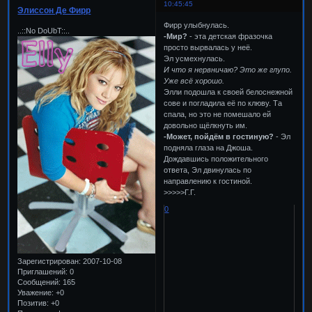
10:45:45
Элиссон Де Фирр
Фирр улыбнулась.
..::No DoUbT::..
-Мир?
- эта детская фразочка
просто вырвалась у неё.
Эл усмехнулась.
И что я нервничаю? Это же глупо.
Уже всё хорошо.
Элли подошла к своей белоснежной
сове и погладила её по клюву. Та
спала, но это не помешало ей
довольно щёлкнуть им.
-Может, пойдём в гостиную?
- Эл
подняла глаза на Джоша.
Дождавшись положительного
ответа, Эл двинулась по
направлению к гостиной.
>>>>>Г.Г.
0
Зарегистрирован
: 2007-10-08
Приглашений:
0
Сообщений:
165
Уважение:
+0
Позитив:
+0