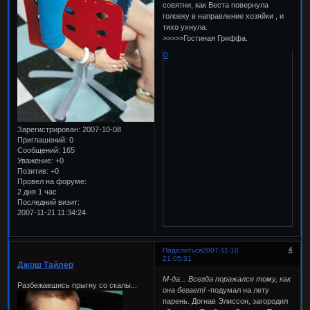
совятни, как Веста повернула
головку в направление хозяйки , и
тихо ухнула.
>>>>>Гостиная Гриффа.
0
Зарегистрирован
: 2007-10-08
Приглашений:
0
Сообщений:
165
Уважение:
+0
Позитив:
+0
Провел на форуме:
2 дня 1 час
Последний визит:
2007-11-21 11:34:24
4
Поделиться
2007-11-10
21:05:31
Джош Тайлер
М-да... Всегда поражался тому, как
Разбежавшись прыгну со скалы...
она бегает!
-подумал на лету
парень. Догнав Элиссон, загородил