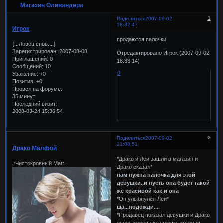
Магазин Оливандера
1
Поделиться
2007-09-02
18:32:47
Игрок
продаются палочки
{...Ловец снов....}
Зарегистрирован
: 2007-08-08
Отредактировано Игрок (2007-09-02
Приглашений:
0
18:33:14)
Сообщений:
10
0
Уважение:
+0
Позитив:
+0
Провел на форуме:
35 минут
Последний визит:
2008-03-24 15:36:54
2
Поделиться
2007-09-02
21:08:51
Драко Малфой
*Драко и Леи зашли в магазин и
.:Чистокровный Маг:.
Драко сказал*
нам нужна палочка для этой
девушки..и пусть она будет такой
же красивой как и она
*Он улыбнулся Леи*
ща...подожди....
*Продавец показал девушки и Драко
очень хорошую палочку которая