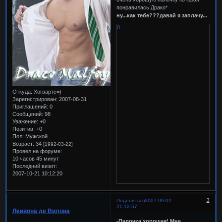
понравилась Драко*
ну...как тебе???давай я заплачу...
0
Откуда:
Хогвартс=)
Зарегистрирован
: 2007-08-31
Приглашений:
0
Сообщений:
98
Уважение:
+0
Позитив:
+0
Пол:
Мужской
Возраст:
34
[1992-03-22]
Провел на форуме:
10 часов 45 минут
Последний визит:
2007-10-21 10:12:20
3
Поделиться
2007-09-02
21:12:57
Леивона де Вилона
-Палочка хорошая! Мне