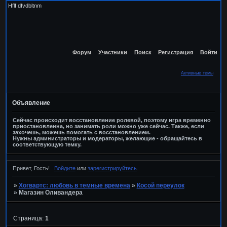
Hflf dfvdbltnm
Форум
Участники
Поиск
Регистрация
Войти
Активные темы
Объявление
Сейчас происходит восстановление ролевой, поэтому игра временно
приостановленна, но занимать роли можно уже сейчас. Также, если
захочешь, можешь помогать с восстановлением.
Нужны администраторы и модераторы, желающие - обращайтесь в
соответствующую темку.
Привет, Гость!
Войдите
или
зарегистрируйтесь
.
»
Хогвартс: любовь в темные времена
»
Косой переулок
»
Магазин Оливандера
Страница:
1