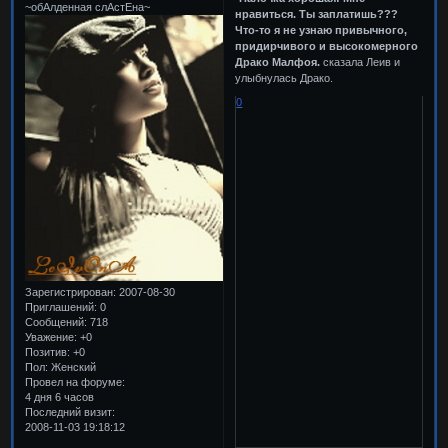
~обАлденная слАстЕна~
нравиться. Ты заплатишь???
Что-то я не узнаю привычного,
придирчивого и высокомерного
Драко Малфоя.
сказала Леив и
улыбнулась Драко.
0
Зарегистрирован
: 2007-08-30
Приглашений:
0
Сообщений:
718
Уважение:
+0
Позитив:
+0
Пол:
Женский
Провел на форуме:
4 дня 6 часов
Последний визит:
2008-11-03 19:18:12