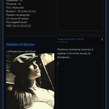
Уважение:
+0
Позитив:
+0
Пол:
Мужской
Возраст:
34
[1992-03-22]
Провел на форуме:
10 часов 45 минут
Последний визит:
2007-10-21 10:12:20
5
Поделиться
2007-09-02
21:23:02
Леивона де Вилона
Леивона положила палочку в
~обАлденная слАстЕна~
карман и исчезла вслед за
Малфоем...
0