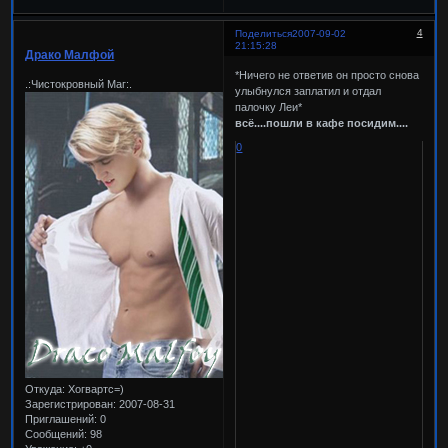
4
Поделиться
2007-09-02
21:15:28
Драко Малфой
*Ничего не ответив он просто снова
.:Чистокровный Маг:.
улыбнулся заплатил и отдал
палочку Леи*
всё....пошли в кафе посидим....
0
Откуда:
Хогвартс=)
Зарегистрирован
: 2007-08-31
Приглашений:
0
Сообщений:
98