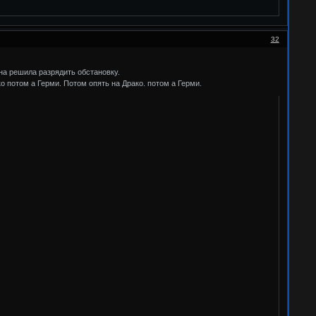
32
на решила разрядить обстановку.
ко потом а Герми. Потом опять на Драко. потом а Герми.