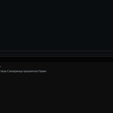
?
 глаза Слизеринца прошипела Герми