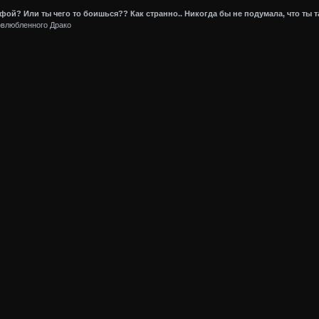
фой? Или ты чего то боишься?? Как странно.. Никогда бы не подумала, что ты т
овлюбленного Драко