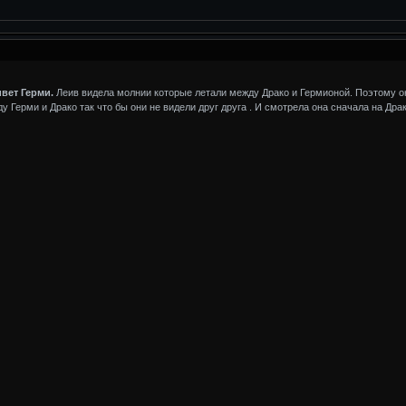
ивет Герми.
Леив видела молнии которые летали между Драко и Гермионой. Поэтому о
у Герми и Драко так что бы они не видели друг друга . И смотрела она сначала на Дра