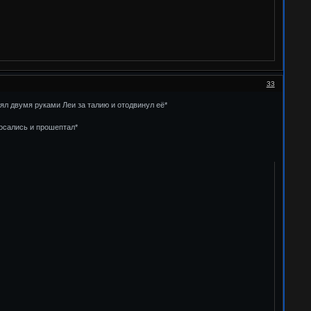
33
зял двумя руками Леи за талию и отодвинул её*
косались и прошептал*