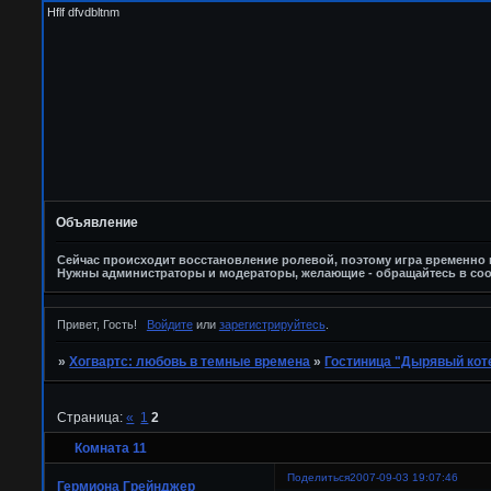
Hflf dfvdbltnm
Объявление
Сейчас происходит восстановление ролевой, поэтому игра временно п
Нужны администраторы и модераторы, желающие - обращайтесь в соо
Привет, Гость!
Войдите
или
зарегистрируйтесь
.
»
Хогвартс: любовь в темные времена
»
Гостиница "Дырявый кот
Страница:
«
1
2
Комната 11
Поделиться
2007-09-03 19:07:46
Гермиона Грейнджер