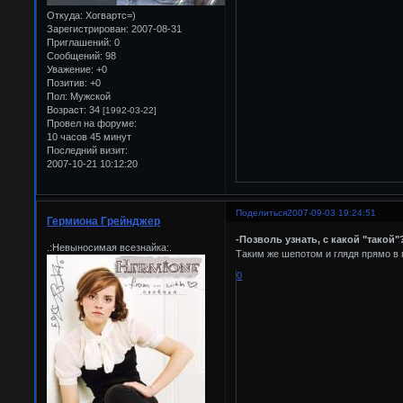
Откуда:
Хогвартс=)
Зарегистрирован
: 2007-08-31
Приглашений:
0
Сообщений:
98
Уважение:
+0
Позитив:
+0
Пол:
Мужской
Возраст:
34
[1992-03-22]
Провел на форуме:
10 часов 45 минут
Последний визит:
2007-10-21 10:12:20
Поделиться
2007-09-03 19:24:51
Гермиона Грейнджер
-Позволь узнать, с какой "такой"
.:Невыносимая всезнайка:.
Таким же шепотом и глядя прямо в
0