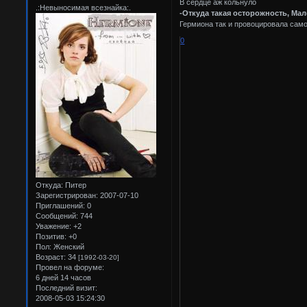
В сердце аж кольнуло
.:Невыносимая всезнайка:.
-Откуда такая осторожность, Мал
Гермиона так и провоцировала сам
0
Откуда:
Питер
Зарегистрирован
: 2007-07-10
Приглашений:
0
Сообщений:
744
Уважение:
+2
Позитив:
+0
Пол:
Женский
Возраст:
34
[1992-03-20]
Провел на форуме:
6 дней 14 часов
Последний визит:
2008-05-03 15:24:30