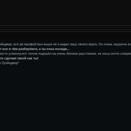
рэйнджер, всё же малфой был выше её и видел лицо своего врага. Он очень окуратно в
 кое в чём разберёмся, а ты пока посиди...
осто усмехнулся. потом подошёл на очень близкое расстояние. их носы почти сопри
ото сделаю такой как ты!
о Грэйнджер*