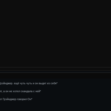
рэйнджер. ещё чуть чуть и он выдит из себя*
т, а он не хотел скандала с ней*
от Грэйнджер говорил Он*