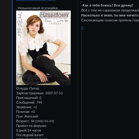
-Как я тебя боюсь! Вся дрожу!
.:Невыносимая всезнайка:.
Всё с тем же сарказмом продолжал
Насколько я знаю, ты мне ничего
Сюсюкающим голосом пропела Гер
0
Откуда:
Питер
Зарегистрирован
: 2007-07-10
Приглашений:
0
Сообщений:
744
Уважение:
+2
Позитив:
+0
Пол:
Женский
Возраст:
34
[1992-03-20]
Провел на форуме:
6 дней 14 часов
Последний визит: