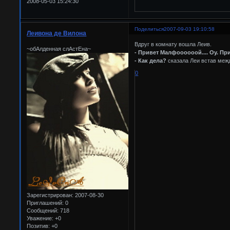
2008-05-03 15:24:30
Поделиться
2007-09-03 19:10:58
Леивона де Вилона
Вдруг в комнату вошла Леив.
~обАлденная слАстЕна~
- Привет Малфоооооой.... Оу. Пр
- Как дела?
сказала Леи встав межд
0
Зарегистрирован
: 2007-08-30
Приглашений:
0
Сообщений:
718
Уважение:
+0
Позитив:
+0