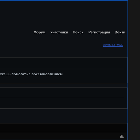
Форум
Участники
Поиск
Регистрация
Войти
Активные темы
можешь помогать с восстановлением.
31