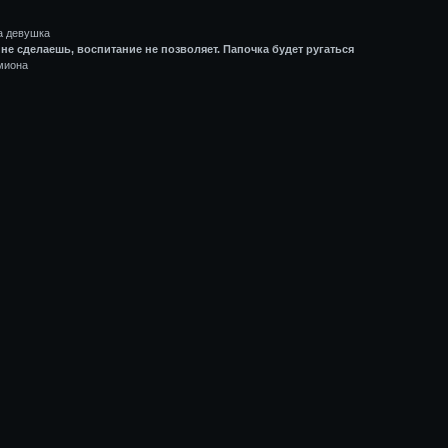
а девушка
 не сделаешь, воспитание не позволяет. Папочка будет ругаться
миона