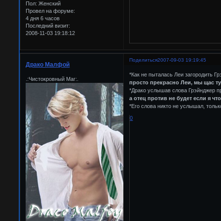
Пол:
Женский
Провел на форуме:
4 дня 6 часов
Последний визит:
2008-11-03 19:18:12
Поделиться
2007-09-03 19:19:45
Драко Малфой
*Как не пыталась Леи загородить Г
.:Чистокровный Маг:.
просто прекрасно Леи, мы щас тут
*Драко услышав слова Грэйнджер пр
а отец против не будет если я чт
*Его слова никто не услышал, тольк
0