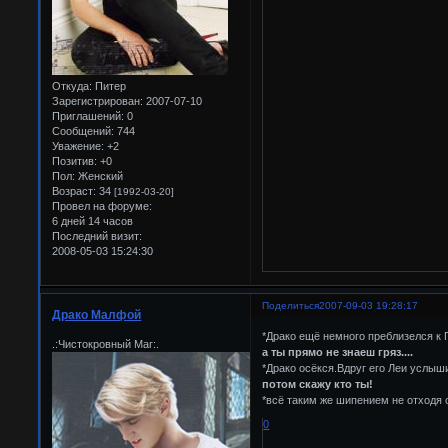
Откуда:
Питер
Зарегистрирован
: 2007-07-10
Приглашений:
0
Сообщений:
744
Уважение:
+2
Позитив:
+0
Пол:
Женский
Возраст:
34
[1992-03-20]
Провел на форуме:
6 дней 14 часов
Последний визит:
2008-05-03 15:24:30
Поделиться
2007-09-03 19:28:17
Драко Малфой
*Драко ещё немного преблизелся к Г
.:Чистокровный Маг:.
а ты прямо не знаеш гряз....
*Драко осёкся.Вдруг его Леи услыши
потом скажу кто ты!
*всё таким же шипением не отходя 
0