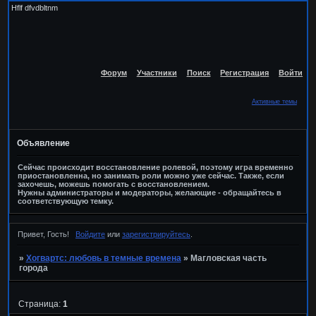
Hflf dfvdbltnm
Форум
Участники
Поиск
Регистрация
Войти
Активные темы
Объявление
Сейчас происходит восстановление ролевой, поэтому игра временно
приостановленна, но занимать роли можно уже сейчас. Также, если
захочешь, можешь помогать с восстановлением.
Нужны администраторы и модераторы, желающие - обращайтесь в
соответствующую темку.
Привет, Гость!
Войдите
или
зарегистрируйтесь
.
»
Хогвартс: любовь в темные времена
»
Магловская часть
города
Страница:
1