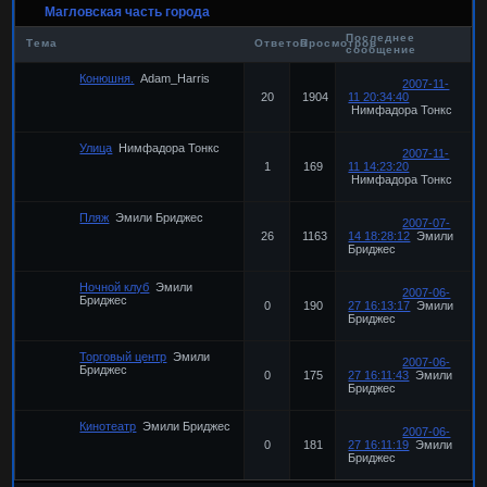
Магловская часть города
Последнее
Тема
Ответов
Просмотров
сообщение
Конюшня.
Adam_Harris
2007-11-
20
1904
11 20:34:40
Нимфадора Тонкс
Улица
Нимфадора Тонкс
2007-11-
1
169
11 14:23:20
Нимфадора Тонкс
Пляж
Эмили Бриджес
2007-07-
26
1163
14 18:28:12
Эмили
Бриджес
Ночной клуб
Эмили
2007-06-
Бриджес
0
190
27 16:13:17
Эмили
Бриджес
Торговый центр
Эмили
2007-06-
Бриджес
0
175
27 16:11:43
Эмили
Бриджес
Кинотеатр
Эмили Бриджес
2007-06-
0
181
27 16:11:19
Эмили
Бриджес