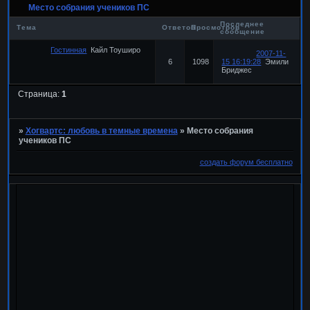
Место собрания учеников ПС
Последнее
Тема
Ответов
Просмотров
сообщение
Гостинная
Кайл Тоуширо
2007-11-
6
1098
15 16:19:28
Эмили
Бриджес
Страница:
1
»
Хогвартс: любовь в темные времена
»
Место собрания
учеников ПС
создать форум бесплатно