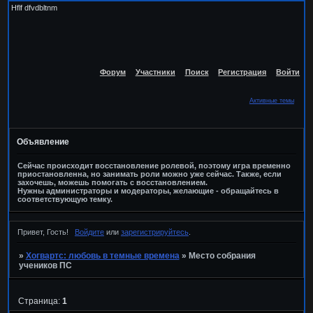
Hflf dfvdbltnm
Форум
Участники
Поиск
Регистрация
Войти
Активные темы
Объявление
Сейчас происходит восстановление ролевой, поэтому игра временно
приостановленна, но занимать роли можно уже сейчас. Также, если
захочешь, можешь помогать с восстановлением.
Нужны администраторы и модераторы, желающие - обращайтесь в
соответствующую темку.
Привет, Гость!
Войдите
или
зарегистрируйтесь
.
»
Хогвартс: любовь в темные времена
»
Место собрания
учеников ПС
Страница:
1