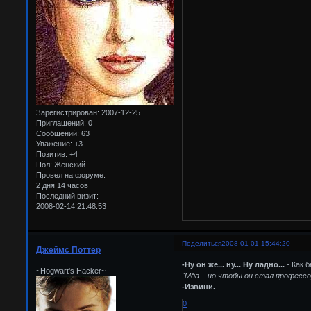
Зарегистрирован
: 2007-12-25
Приглашений:
0
Сообщений:
63
Уважение:
+3
Позитив:
+4
Пол:
Женский
Провел на форуме:
2 дня 14 часов
Последний визит:
2008-02-14 21:48:53
Поделиться
2008-01-01 15:44:20
Джеймс Поттер
-Ну он же... ну... Ну ладно...
- Как 
~Hogwart's Hacker~
"Мда... но чтобы он стал профессор
-Извини.
0