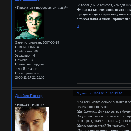
-И вообще мне кажется, что один и
~Инициатор стрессовых ситуаций~
Ну раз ты так считаешь то это то
придёт тогда и спросим у него кто
с тобой лили и мной...принести?
0
Зарегистрирован
: 2007-08-15
Приглашений:
0
Сообщений:
608
Уважение:
+4
Позитив:
+3
Провел на форуме:
7 дней 0 часов
Последний визит:
2008-11-17 22:02:33
Поделиться
2008-01-01 00:33:16
Джеймс Поттер
"Так как Сириус сейчас в замке и р
~Hogwart's Hacker~
Джеймс поперхнулся.
"Да, дружок... До чего мы все док
Он уже был готов согласиться с Гар
во-вторых, знал, что крыша у него н
"Доказательства? Интересно..."
-Эх... ну что делать... тащи фото