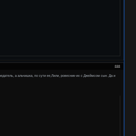
698
датель, а альчишка, по сути ее,Лили, ровесник-их с Джеймсом сын. Да и