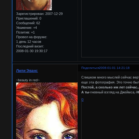
Зарегистрирован
: 2007-12-29
Приглашений:
0
Сообщений:
62
Уважение:
+4
Позитив:
+1
Провел на форуме:
1 день 12 часов
Последний визит:
2008-01-30 19:30:17
Поделиться
2008-01-01 14:21:18
Лили Эванс
Слишком много мыслей сейчас верте
~beauty in red~
еще эта фотография. Это точно была
Постой, а сколько им лет сейчас
А ты
-гневный взгляд на Джеймса,-
Н
0