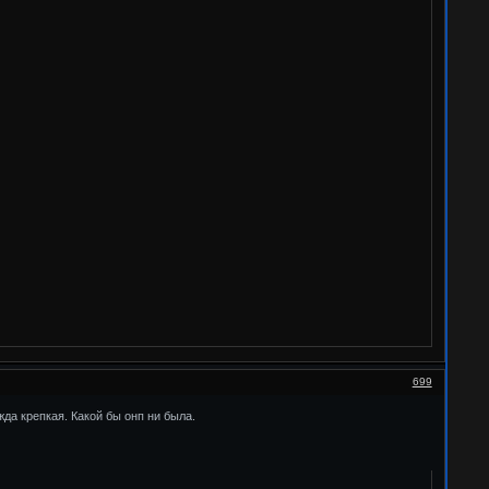
699
да крепкая. Какой бы онп ни была.