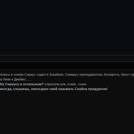
лось в голове.Сириус сидел в Азкабане, Северус-преподаватель Хогвартса, Хвост-пре
 Лили и Джеймс......
..Ну Сириусу и остальным?
-спросила она..ххмм...сына
икогда, слышишь, никогдане смей называть Снейпа придурком!