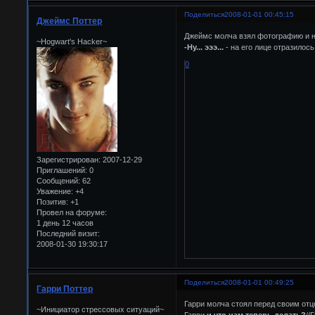
Поделиться
2008-01-01 00:45:15
Джеймс Поттер
Джеймс молча взял фотографию и на
~Hogwart's Hacker~
-Ну... эээ...
- на его лице отразилос
0
Зарегистрирован
: 2007-12-29
Приглашений:
0
Сообщений:
62
Уважение:
+4
Позитив:
+1
Провел на форуме:
1 день 12 часов
Последний визит:
2008-01-30 19:30:17
Поделиться
2008-01-01 00:49:25
Гарри Поттер
Гарри молча стоял перед своим отцо
~Инициатор стрессовых ситуаций~
Гарри
и что нам теперь делать?
//