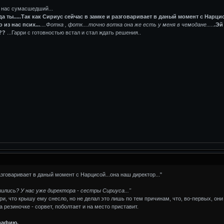
з нас сумасшедший...
гда ты.....Так как Сириус сейчас в замке и разговаривает в даный момент с Нарцис
 из нас псих...
...
.Фотка , фотк....точно вотка она же есть у меня в чемодане...
..
.Эй
??
...Гарри с готовностью встал и стал ждать решения..
азговаривает в даный момент с Нарцисой...она наш директор..."
атились? У нас уже директора - сестры Сириуса..."
ри, что крышу ему снесло, но не делал это лишь по тем причинам, что, во-первых, они
а резиночке - сорвет, поболтает и на место приставит.
графию.