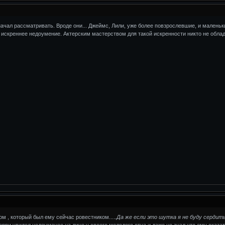
чал рассматривать. Вроде они... Джеймс, Лили, уже более повзрослевшие, и маленьки
ь искреннее недоумение. Актерским мастерством для такой искренности никто не облад
м , который был ему сейчас ровестником....
.Да же если это шутка я не буду сердить
Гарри увидел недоуменее на лице у своего молодого отца и даже не знал что ему сказать