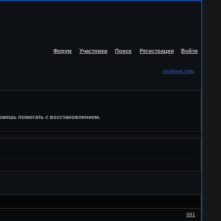
Форум
Участники
Поиск
Регистрация
Войти
Активные темы
можешь помогать с восстановлением.
691