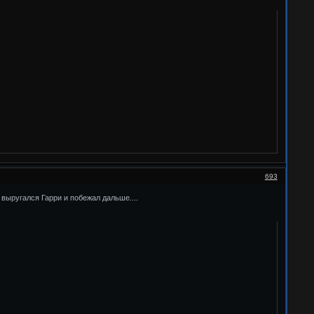
693
н
выругался Гарри и побежал дальше....