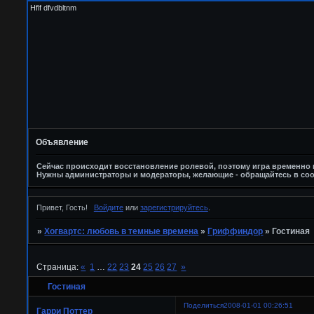
Hflf dfvdbltnm
Объявление
Сейчас происходит восстановление ролевой, поэтому игра временно п
Нужны администраторы и модераторы, желающие - обращайтесь в соо
Привет, Гость!
Войдите
или
зарегистрируйтесь
.
»
Хогвартс: любовь в темные времена
»
Гриффиндор
»
Гостиная
Страница:
«
1
…
22
23
24
25
26
27
»
Гостиная
Поделиться
2008-01-01 00:26:51
Гарри Поттер