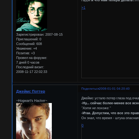
+1
Зарегистрирован
: 2007-08-15
Приглашений:
0
Сообщений:
608
Уважение:
+4
Позитив:
+3
Провел на форуме:
7 дней 0 часов
Последний визит:
2008-11-17 22:02:33
Поделиться
2008-01-01 04:20:40
Джеймс Поттер
Джеймс устало потер глаза под очк
~Hogwart's Hacker~
-Ну... сейчас более-менее все яс
"Хотя не похоже."
-Итак. Допустим, что все это прав
Он знал, что время - штука опасная
0