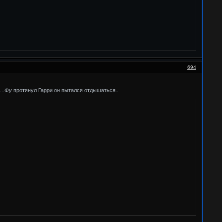
694
..
.Фу
протянул Гарри он пытался отдышаться..