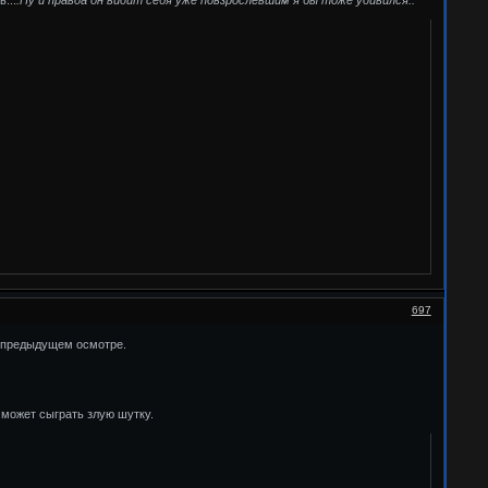
697
ри предыдущем осмотре.
о может сыграть злую шутку.