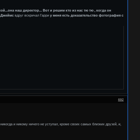
ой...она наш директор...
Вот и решим кто из нас тю тю , когда он
 Джеймс
вдруг вскричал Гарри
у меня есть доказательство фотография с
692
 никогда и никому ничего не уступал, кроме своих самых близких друзей, и,