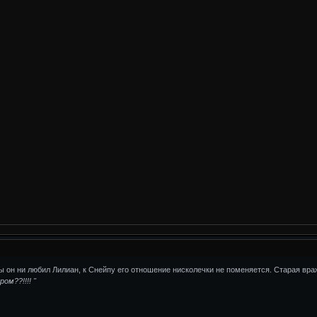
бы он ни любил Лилиан, к Снейпу его отношение нисколечки не поменяется. Старая враж
ом??!!!! "