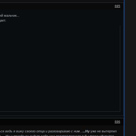
695
й мальчик...
ает.
696
ся ведь я вижу своего отца и разговариваю с ним...
...Ну
уже не вытерпил
...
.Ну и правда он видит себя уже повзрослевшим я бы тоже удивился..