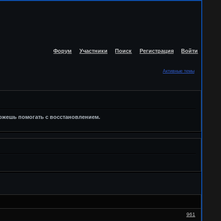
Форум
Участники
Поиск
Регистрация
Войти
Активные темы
можешь помогать с восстановлением.
961