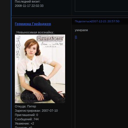
Последний визит:
2008-11-17 22:02:33
Поделиться
2007-12-21 20:57:50
Гермиона Грейнджер
умираем
.:Невыносимая всезнайка:.
0
Откуда:
Питер
Зарегистрирован
: 2007-07-10
Приглашений:
0
Сообщений:
744
Уважение:
+2
Позитив:
+0