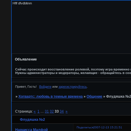
Hflf dfvdbltnm
Объявление
Сейчас происходит восстановление ролевой, поэтому игра временно п
Нужны администраторы и модераторы, желающие - обращайтесь в соо
Привет, Гость!
Войдите
или
зарегистрируйтесь
.
»
Хогвартс: любовь в темные времена
»
Общение
»
Флудяшка №
Страница:
«
1
…
31
32
33
34
»
Флудяшка №2
Поделиться
2007-12-13 15:21:51
Нарцисса Малфой