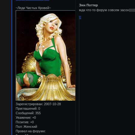
Энн Поттер
~Леди Чистых Кровей~
мда что-то форум совсем засох(((((
0
Зарегистрирован
: 2007-10-28
Приглашений:
0
Сообщений:
355
Уважение:
+0
Позитив:
+0
Пол:
Женский
Провел на форуме: