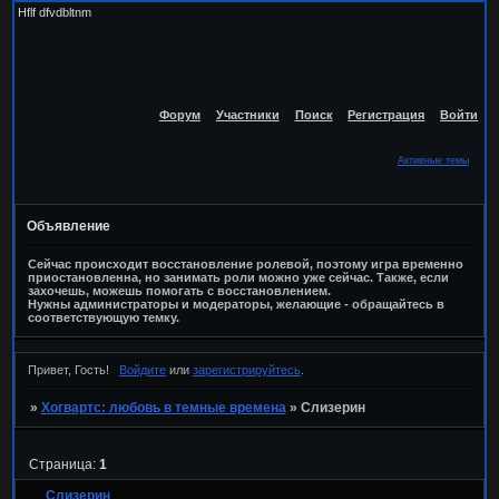
Hflf dfvdbltnm
Форум
Участники
Поиск
Регистрация
Войти
Активные темы
Объявление
Сейчас происходит восстановление ролевой, поэтому игра временно
приостановленна, но занимать роли можно уже сейчас. Также, если
захочешь, можешь помогать с восстановлением.
Нужны администраторы и модераторы, желающие - обращайтесь в
соответствующую темку.
Привет, Гость!
Войдите
или
зарегистрируйтесь
.
»
Хогвартс: любовь в темные времена
»
Слизерин
Страница:
1
Слизерин