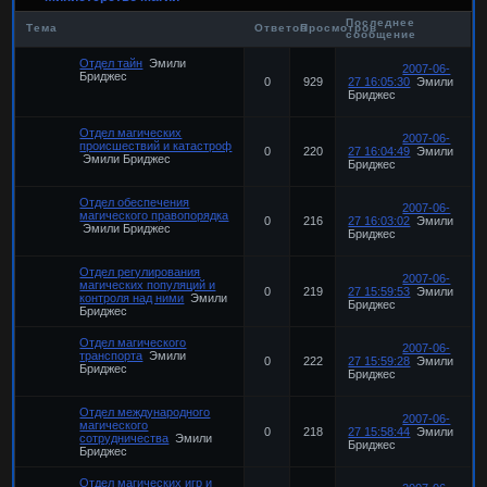
Последнее
Тема
Ответов
Просмотров
сообщение
Отдел тайн
Эмили
2007-06-
Бриджес
0
929
27 16:05:30
Эмили
Бриджес
Отдел магических
2007-06-
происшествий и катастроф
0
220
27 16:04:49
Эмили
Эмили Бриджес
Бриджес
Отдел обеспечения
2007-06-
магического правопорядка
0
216
27 16:03:02
Эмили
Эмили Бриджес
Бриджес
Отдел регулирования
2007-06-
магических популяций и
0
219
27 15:59:53
Эмили
контроля над ними
Эмили
Бриджес
Бриджес
Отдел магического
2007-06-
транспорта
Эмили
0
222
27 15:59:28
Эмили
Бриджес
Бриджес
Отдел международного
2007-06-
магического
0
218
27 15:58:44
Эмили
сотрудничества
Эмили
Бриджес
Бриджес
Отдел магических игр и