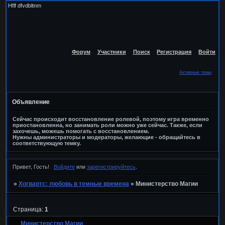
Hflf dfvdbltnm
Форум
Участники
Поиск
Регистрация
Войти
Активные темы
Объявление
Сейчас происходит восстановление ролевой, поэтому игра временно
приостановленна, но занимать роли можно уже сейчас. Также, если
захочешь, можешь помогать с восстановлением.
Нужны администраторы и модераторы, желающие - обращайтесь в
соответствующую темку.
Привет, Гость!
Войдите
или
зарегистрируйтесь
.
»
Хогвартс: любовь в темные времена
»
Министерство Магии
Страница:
1
Министерство Магии