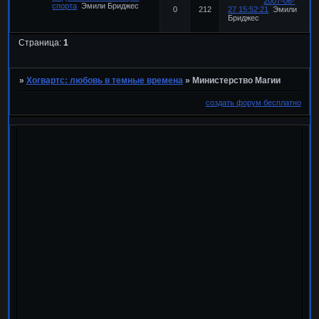
2007-06-
спорта
Эмили Бриджес
0
212
27 15:52:21
Эмили
Бриджес
Страница:
1
»
Хогвартс: любовь в темные времена
»
Министерство Магии
создать форум бесплатно